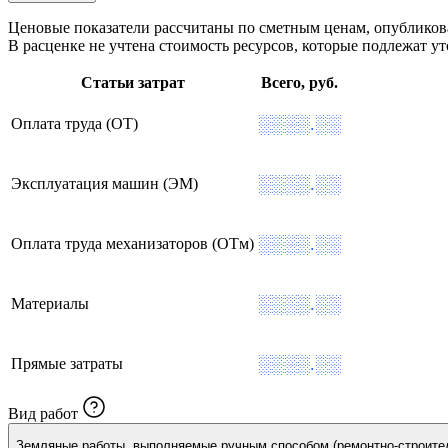
Ценовые показатели рассчитаны по сметным ценам, опублико
В расценке не учтена стоимость ресурсов, которые подлежат 
Статьи затрат
Всего, руб.
░░░░.░░
Оплата труда (ОТ)
░░░░.░░
Эксплуатация машин (ЭМ)
░░░░.░░
Оплата труда механизаторов (ОТм)
░░░░.░░
Материалы
░░░░.░░
Прямые затраты
Вид работ
Земляные работы, выполняемые ручным способом (ремонтно-строите