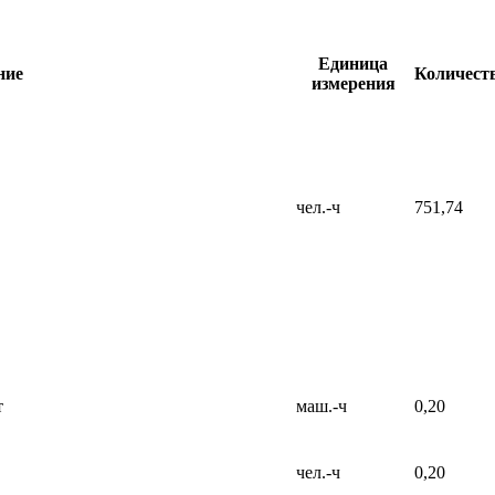
Единица
ние
Количест
измерения
чел.-ч
751,74
т
маш.-ч
0,20
чел.-ч
0,20