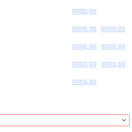
░░░░.░░
░░░░.░░
░░░░.░░
░░░░.░░
░░░░.░░
░░░░.░░
░░░░.░░
░░░░.░░