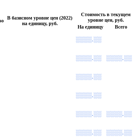
Стоимость в текущем
В базисном уровне цен (2022)
уровне цен, руб.
во
на единицу, руб.
На единицу
Всего
░░░░.░░
░░░░.░░
░░░░.░░
░░░░.░░
░░░░.░░
░░░░.░░
░░░░.░░
░░░░.░░
░░░░.░░