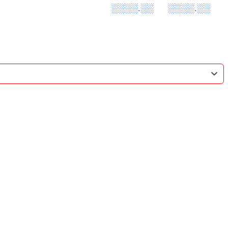
░░░░.░░
░░░░.░░