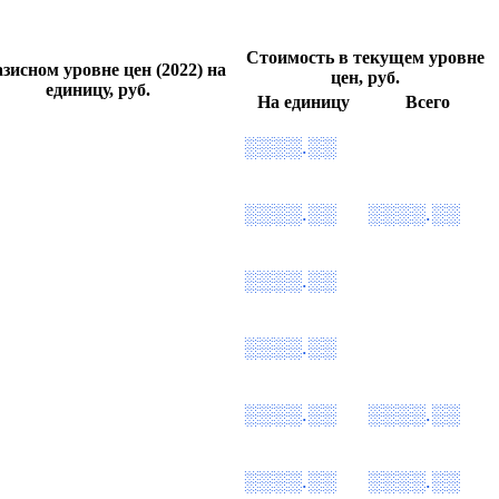
Стоимость в текущем уровне
азисном уровне цен (2022) на
цен, руб.
единицу, руб.
На единицу
Всего
░░░░.░░
░░░░.░░
░░░░.░░
░░░░.░░
░░░░.░░
░░░░.░░
░░░░.░░
░░░░.░░
░░░░.░░