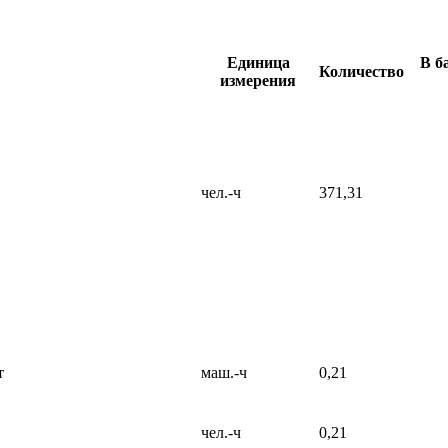
Единица
В б
Количество
измерения
чел.-ч
371,31
т
маш.-ч
0,21
чел.-ч
0,21