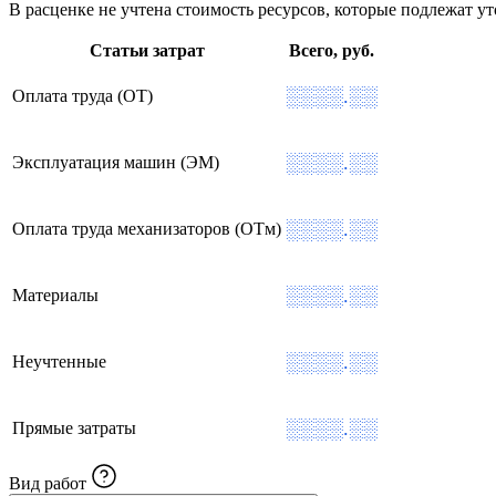
В расценке не учтена стоимость ресурсов, которые подлежат 
Статьи затрат
Всего, руб.
░░░░.░░
Оплата труда (ОТ)
░░░░.░░
Эксплуатация машин (ЭМ)
░░░░.░░
Оплата труда механизаторов (ОТм)
░░░░.░░
Материалы
░░░░.░░
Неучтенные
░░░░.░░
Прямые затраты
Вид работ