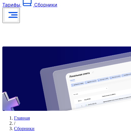
Тарифы
Сборники
Главная
/
Сборники