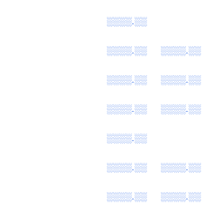
░░░░.░░
░░░░.░░
░░░░.░░
░░░░.░░
░░░░.░░
░░░░.░░
░░░░.░░
░░░░.░░
░░░░.░░
░░░░.░░
░░░░.░░
░░░░.░░