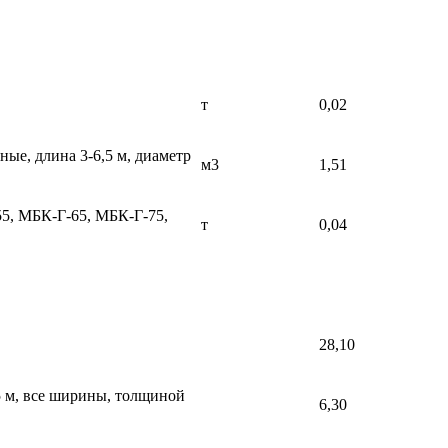
т
0,02
ые, длина 3-6,5 м, диаметр
м3
1,51
55, МБК-Г-65, МБК-Г-75,
т
0,04
28,10
5 м, все ширины, толщиной
6,30