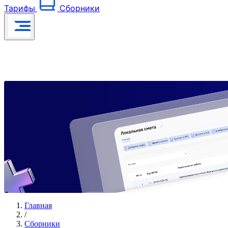
Тарифы
Сборники
Главная
/
Сборники