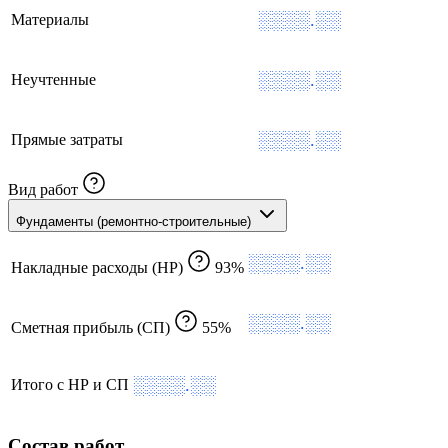
░░░░.░░
Материалы
░░░░.░░
Неучтенные
░░░░.░░
Прямые затраты
Вид работ
Фундаменты (ремонтно-строительные)
░░░░.░░
Накладные расходы (НР)
93%
░░░░.░░
Сметная прибыль (СП)
55%
░░░░.░░
Итого с НР и СП
Состав работ