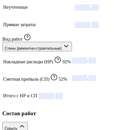
░░░░.░░
Неучтенные
░░░░.░░
Прямые затраты
Вид работ
Стены (ремонтно-строительные)
░░░░.░░
Накладные расходы (НР)
92%
░░░░.░░
Сметная прибыль (СП)
52%
░░░░.░░
Итого с НР и СП
Состав работ
Скрыть