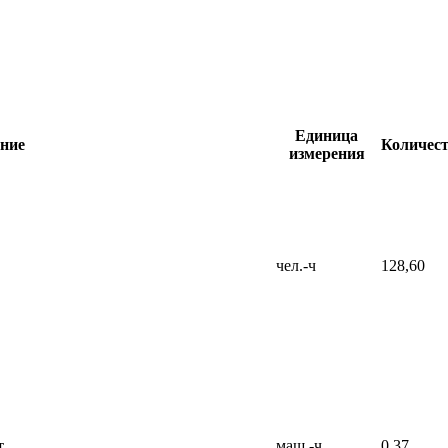
Единица
ние
Количес
измерения
чел.-ч
128,60
т
маш.-ч
0,37