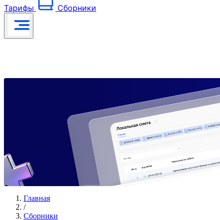
Тарифы
Сборники
Главная
/
Сборники