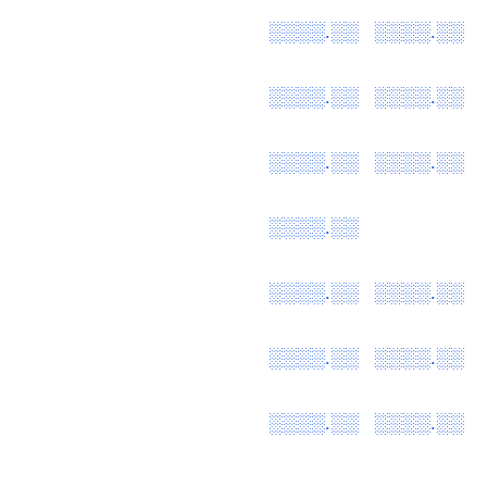
░░░░.░░
░░░░.░░
░░░░.░░
░░░░.░░
░░░░.░░
░░░░.░░
░░░░.░░
░░░░.░░
░░░░.░░
░░░░.░░
░░░░.░░
░░░░.░░
░░░░.░░