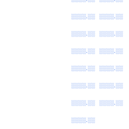
░░░░.░░
░░░░.░░
░░░░.░░
░░░░.░░
░░░░.░░
░░░░.░░
░░░░.░░
░░░░.░░
░░░░.░░
░░░░.░░
░░░░.░░
░░░░.░░
░░░░.░░