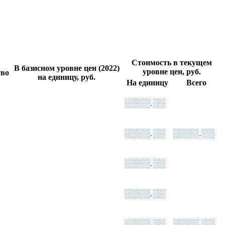
Стоимость в текущем
В базисном уровне цен (2022)
уровне цен, руб.
тво
на единицу, руб.
На единицу
Всего
░░░░.░░
░░░░.░░
░░░░.░░
░░░░.░░
░░░░.░░
░░░░.░░
░░░░.░░