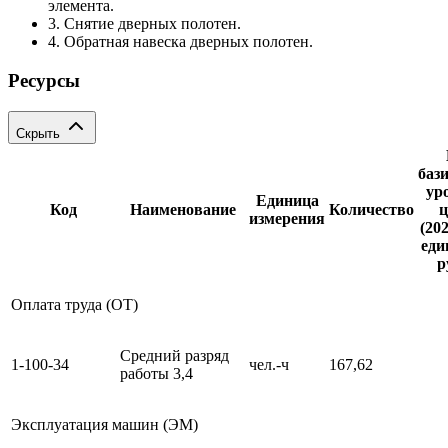
элемента.
3. Снятие дверных полотен.
4. Обратная навеска дверных полотен.
Ресурсы
Скрыть
баз
ур
Единица
Код
Наименование
Количество
ц
измерения
(202
еди
р
Оплата труда (ОТ)
Средний разряд
1-100-34
чел.-ч
167,62
работы 3,4
Эксплуатация машин (ЭМ)