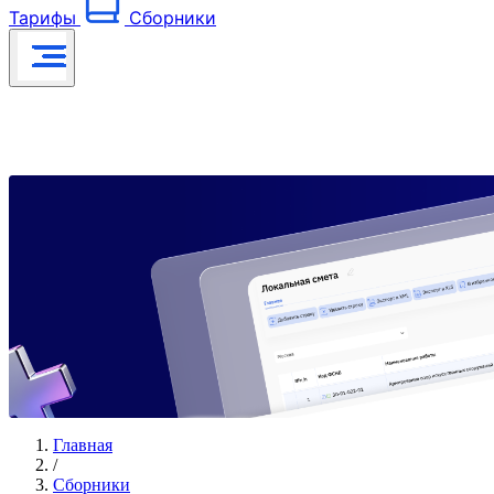
Тарифы
Сборники
Главная
/
Сборники