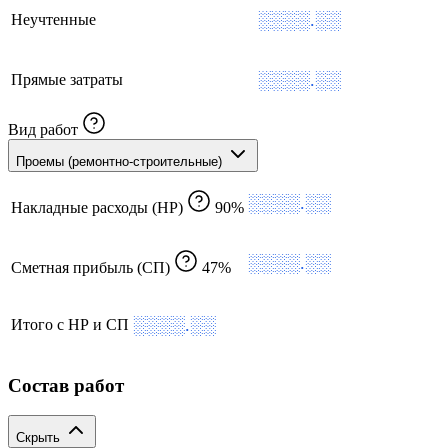
░░░░.░░
Неучтенные
░░░░.░░
Прямые затраты
Вид работ
Проемы (ремонтно-строительные)
░░░░.░░
Накладные расходы (НР)
90%
░░░░.░░
Сметная прибыль (СП)
47%
░░░░.░░
Итого с НР и СП
Состав работ
Скрыть