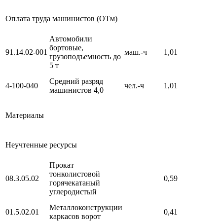
Оплата труда машинистов (ОТм)
Автомобили
бортовые,
91.14.02-001
маш.-ч
1,01
грузоподъемность до
5 т
Средний разряд
4-100-040
чел.-ч
1,01
машинистов 4,0
Материалы
Неучтенные ресурсы
Прокат
тонколистовой
08.3.05.02
0,59
горячекатаный
углеродистый
Металлоконструкции
01.5.02.01
0,41
каркасов ворот