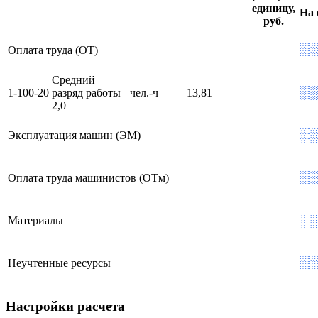
единицу,
На 
руб.
░░
Оплата труда (ОТ)
Средний
░░
1-100-20
разряд работы
чел.-ч
13,81
2,0
░░
Эксплуатация машин (ЭМ)
░░
Оплата труда машинистов (ОТм)
░░
Материалы
░░
Неучтенные ресурсы
Настройки расчета