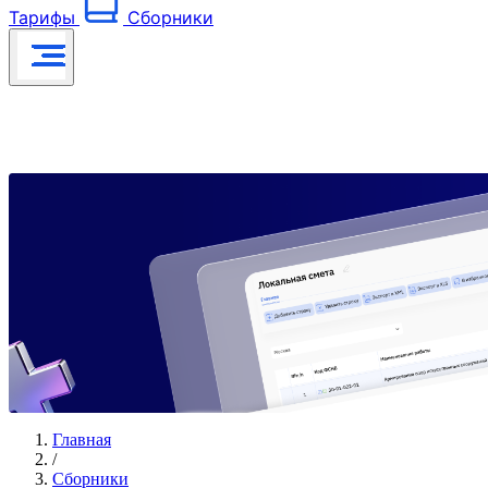
Тарифы
Сборники
Главная
/
Сборники