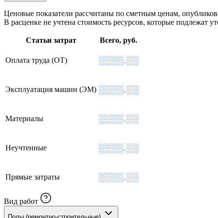
Ценовые показатели рассчитаны по сметным ценам, опублико
В расценке не учтена стоимость ресурсов, которые подлежат 
Статьи затрат
Всего, руб.
░░░░.░░
Оплата труда (ОТ)
░░░░.░░
Эксплуатация машин (ЭМ)
░░░░.░░
Материалы
░░░░.░░
Неучтенные
░░░░.░░
Прямые затраты
Вид работ
Полы (ремонтно-строительные)