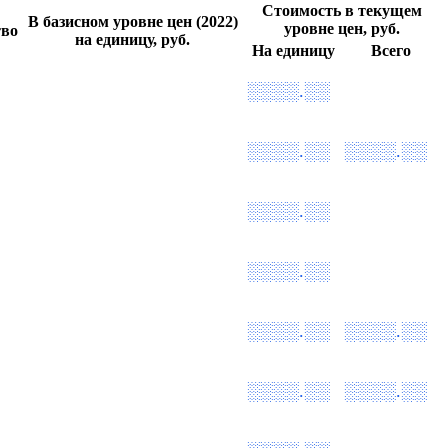
Стоимость в текущем
В базисном уровне цен (2022)
уровне цен, руб.
тво
на единицу, руб.
На единицу
Всего
░░░░.░░
░░░░.░░
░░░░.░░
░░░░.░░
░░░░.░░
░░░░.░░
░░░░.░░
░░░░.░░
░░░░.░░