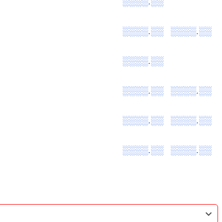
░░░░.░░
░░░░.░░
░░░░.░░
░░░░.░░
░░░░.░░
░░░░.░░
░░░░.░░
░░░░.░░
░░░░.░░
░░░░.░░