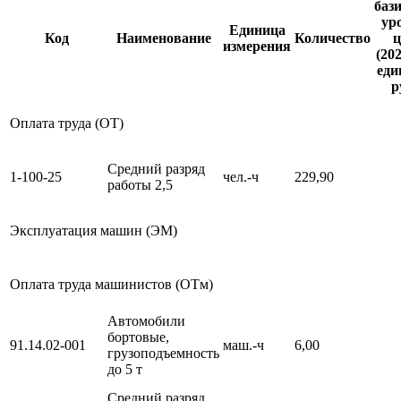
баз
ур
Единица
Код
Наименование
Количество
ц
измерения
(202
еди
р
Оплата труда (ОТ)
Средний разряд
1-100-25
чел.-ч
229,90
работы 2,5
Эксплуатация машин (ЭМ)
Оплата труда машинистов (ОТм)
Автомобили
бортовые,
91.14.02-001
маш.-ч
6,00
грузоподъемность
до 5 т
Средний разряд