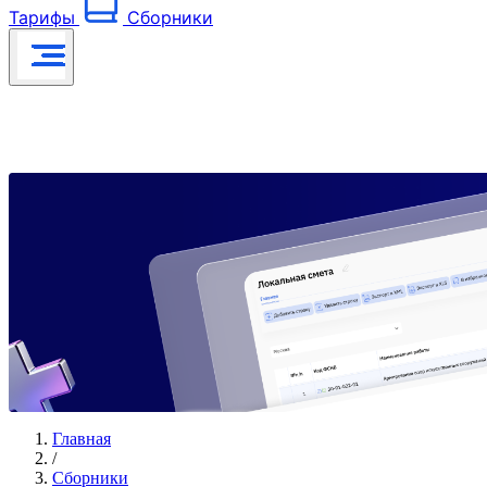
Тарифы
Сборники
Главная
/
Сборники