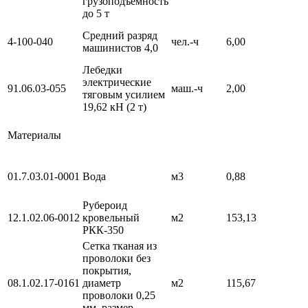
грузоподъемность
до 5 т
Средний разряд
4-100-040
чел.-ч
6,00
машинистов 4,0
Лебедки
электрические
91.06.03-055
маш.-ч
2,00
тяговым усилием
19,62 кН (2 т)
Материалы
01.7.03.01-0001
Вода
м3
0,88
Рубероид
12.1.02.06-0012
кровельный
м2
153,13
РКК-350
Сетка тканая из
проволоки без
покрытия,
08.1.02.17-0161
диаметр
м2
115,67
проволоки 0,25
мм, размер