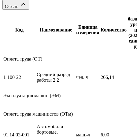
Скрыть
баз
ур
Единица
Код
Наименование
Количество
ц
измерения
(202
еди
р
Оплата труда (ОТ)
Средний разряд
1-100-22
чел.-ч
266,14
работы 2,2
Эксплуатация машин (ЭМ)
Оплата труда машинистов (ОТм)
Автомобили
бортовые,
91.14.02-001
маш.-ч
6,00