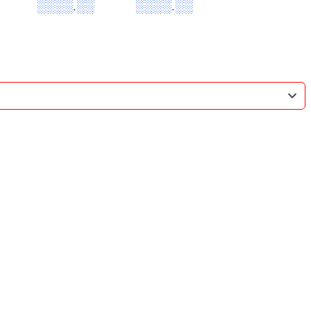
░░░░.░░
░░░░.░░