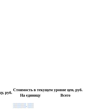
Стоимость в текущем уровне цен, руб.
у, руб.
На единицу
Всего
░░░░.░░