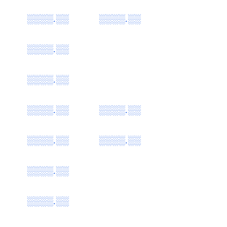
░░░░.░░
░░░░.░░
░░░░.░░
░░░░.░░
░░░░.░░
░░░░.░░
░░░░.░░
░░░░.░░
░░░░.░░
░░░░.░░