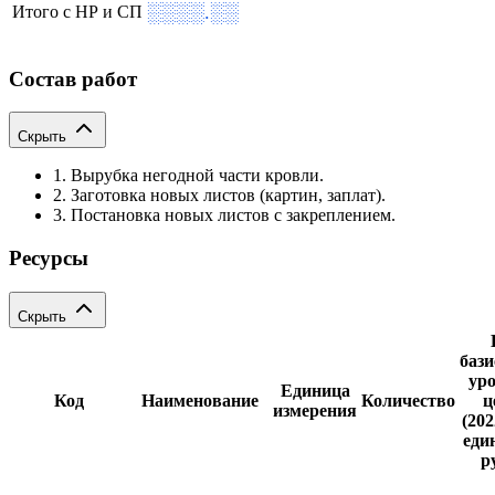
░░░░.░░
Итого с НР и СП
Состав работ
Скрыть
1. Вырубка негодной части кровли.
2. Заготовка новых листов (картин, заплат).
3. Постановка новых листов с закреплением.
Ресурсы
Скрыть
баз
ур
Единица
Код
Наименование
Количество
ц
измерения
(202
еди
р