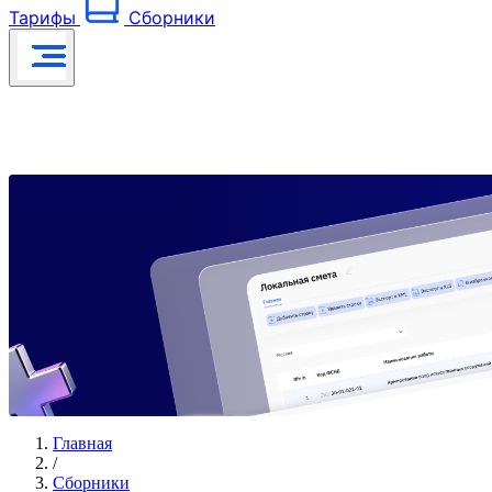
Тарифы
Сборники
Главная
/
Сборники