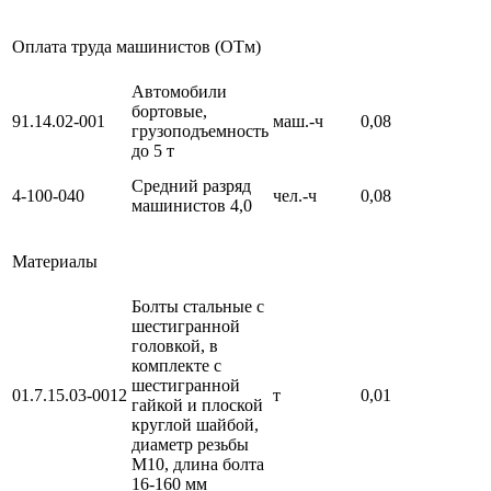
Оплата труда машинистов (ОТм)
Автомобили
бортовые,
91.14.02-001
маш.-ч
0,08
грузоподъемность
до 5 т
Средний разряд
4-100-040
чел.-ч
0,08
машинистов 4,0
Материалы
Болты стальные с
шестигранной
головкой, в
комплекте с
шестигранной
01.7.15.03-0012
т
0,01
гайкой и плоской
круглой шайбой,
диаметр резьбы
М10, длина болта
16-160 мм