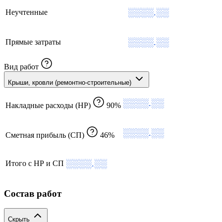
░░░░.░░
Неучтенные
░░░░.░░
Прямые затраты
Вид работ
Крыши, кровли (ремонтно-строительные)
░░░░.░░
Накладные расходы (НР)
90%
░░░░.░░
Сметная прибыль (СП)
46%
░░░░.░░
Итого с НР и СП
Состав работ
Скрыть