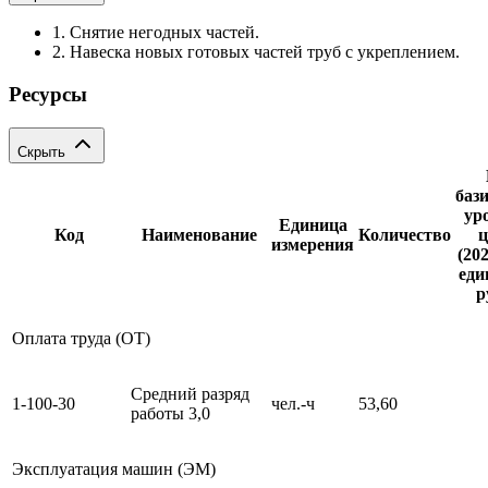
1. Снятие негодных частей.
2. Навеска новых готовых частей труб с укреплением.
Ресурсы
Скрыть
баз
ур
Единица
Код
Наименование
Количество
ц
измерения
(202
еди
р
Оплата труда (ОТ)
Средний разряд
1-100-30
чел.-ч
53,60
работы 3,0
Эксплуатация машин (ЭМ)