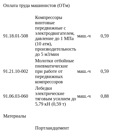
Оплата труда машинистов (ОТм)
Компрессоры
винтовые
передвижные с
электродвигателем,
91.18.01-508
маш.-ч
0,59
давление до 1 МПа
(10 атм),
производительность
до 5 м3/мин
Молотки отбойные
пневматические
91.21.10-002
при работе от
маш.-ч
0,59
передвижных
компрессоров
Лебедки
электрические
91.06.03-060
маш.-ч
0,88
тяговым усилием до
5,79 кН (0,59 т)
Материалы
Портландцемент