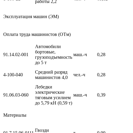
работы 2,2
Эксплуатация машин (ЭМ)
Оплата труда машинистов (ОТм)
Автомобили
бортовые,
91.14.02-001
маш.-ч
0,28
грузоподъемность
до 5 т
Средний разряд
4-100-040
чел.-ч
0,28
машинистов 4,0
Лебедки
электрические
91.06.03-060
маш.-ч
0,39
тяговым усилием
до 5,79 кН (0,59 т)
Материалы
Гвозди
01.7.15.06-0111
т
0,00