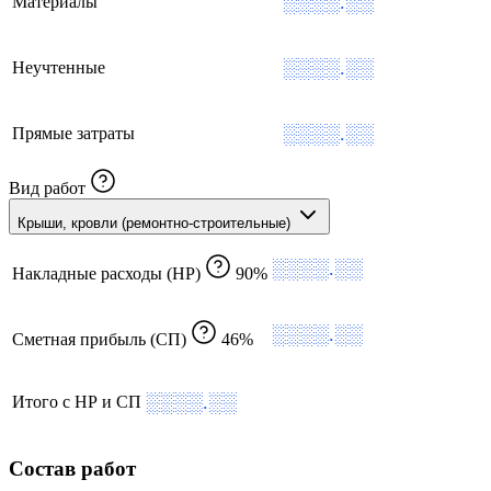
░░░░.░░
Материалы
░░░░.░░
Неучтенные
░░░░.░░
Прямые затраты
Вид работ
Крыши, кровли (ремонтно-строительные)
░░░░.░░
Накладные расходы (НР)
90%
░░░░.░░
Сметная прибыль (СП)
46%
░░░░.░░
Итого с НР и СП
Состав работ