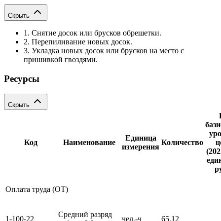
Скрыть
1. Снятие досок или брусков обрешетки.
2. Перепиливание новых досок.
3. Укладка новых досок или брусков на место с
пришивкой гвоздями.
Ресурсы
Скрыть
баз
ур
Единица
Код
Наименование
Количество
ц
измерения
(202
еди
р
Оплата труда (ОТ)
Средний разряд
1-100-22
чел.-ч
65,12