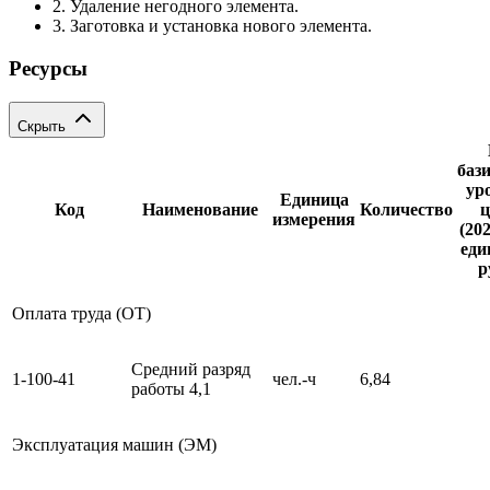
2. Удаление негодного элемента.
3. Заготовка и установка нового элемента.
Ресурсы
Скрыть
баз
ур
Единица
Код
Наименование
Количество
ц
измерения
(202
еди
р
Оплата труда (ОТ)
Средний разряд
1-100-41
чел.-ч
6,84
работы 4,1
Эксплуатация машин (ЭМ)