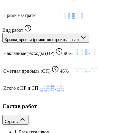
░░░░.░░
Прямые затраты
Вид работ
Крыши, кровли (ремонтно-строительные)
░░░░.░░
Накладные расходы (НР)
90%
░░░░.░░
Сметная прибыль (СП)
46%
░░░░.░░
Итого с НР и СП
Состав работ
Скрыть
1. Разметка швов.