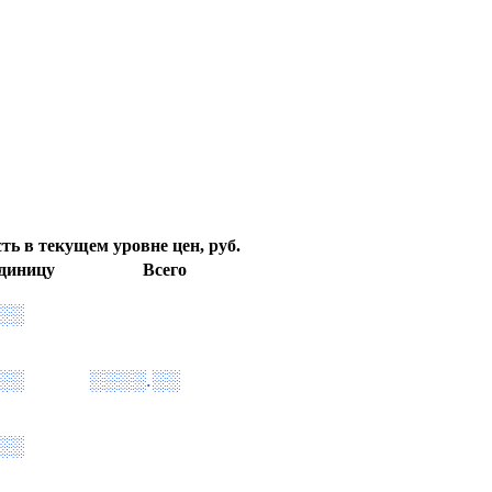
ть в текущем уровне цен, руб.
диницу
Всего
░░
░░
░░░░.░░
░░