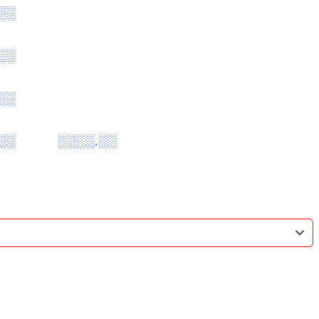
░░
░░
░░
░░
░░░░.░░