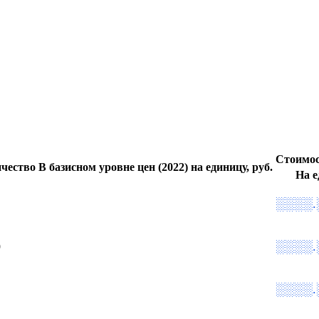
Стоимос
чество
В базисном уровне цен (2022) на единицу, руб.
На е
░░░░.
░░░░.
9
░░░░.