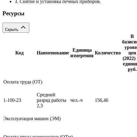
3. Снятие и установка печных приборов.
Ресурсы
Скрыть
В
базис
уров
Единица
Код
Наименование
Количество
цен
измерения
(2022)
единиц
руб.
Оплата труда (ОТ)
Средний
1-100-23
разряд работы
чел.-ч
156,46
2,3
Эксплуатация машин (ЭМ)
Оплата труда машинистов (ОТм)