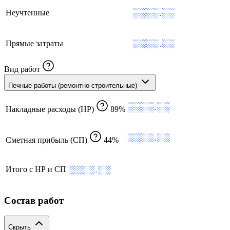
░░░░.░░
Неучтенные
░░░░.░░
Прямые затраты
Вид работ
Печные работы (ремонтно-строительные)
░░░░.░░
Накладные расходы (НР)
89%
░░░░.░░
Сметная прибыль (СП)
44%
░░░░.░░
Итого с НР и СП
Состав работ
Скрыть