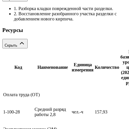
1. Разборка кладки поврежденной части разделки.
2. Восстановление разобранного участка разделки с
добавлением нового кирпича.
Ресурсы
Скрыть
баз
ур
Единица
Код
Наименование
Количество
ц
измерения
(202
еди
р
Оплата труда (ОТ)
Средний разряд
1-100-28
чел.-ч
157,93
работы 2,8