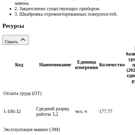
замена.
2. Закрепление существующих приборов.
3. Швабровка отремонтированных поверхностей.
Ресурсы
Скрыть
баз
ур
Единица
Код
Наименование
Количество
ц
измерения
(202
еди
р
Оплата труда (ОТ)
Средний разряд
1-100-32
чел.-ч
177,77
работы 3,2
Эксплуатация машин (ЭМ)