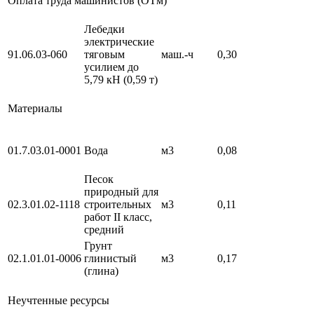
Оплата труда машинистов (ОТм)
Лебедки
электрические
91.06.03-060
тяговым
маш.-ч
0,30
усилием до
5,79 кН (0,59 т)
Материалы
01.7.03.01-0001
Вода
м3
0,08
Песок
природный для
02.3.01.02-1118
строительных
м3
0,11
работ II класс,
средний
Грунт
02.1.01.01-0006
глинистый
м3
0,17
(глина)
Неучтенные ресурсы