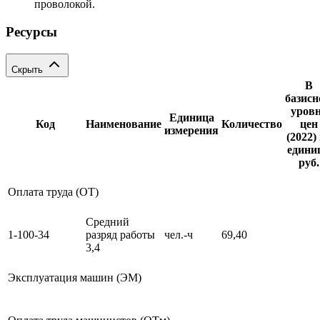
проволокой.
Ресурсы
Скрыть
В
базис
уров
Единица
Код
Наименование
Количество
цен
измерения
(2022)
единиц
руб.
Оплата труда (ОТ)
Средний
1-100-34
разряд работы
чел.-ч
69,40
3,4
Эксплуатация машин (ЭМ)