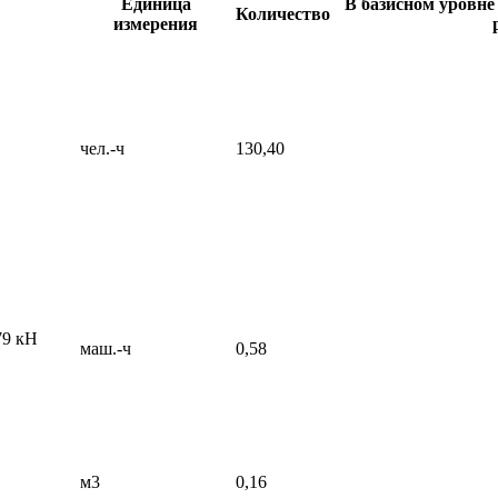
Единица
В базисном уровне 
Количество
измерения
чел.-ч
130,40
79 кН
маш.-ч
0,58
м3
0,16