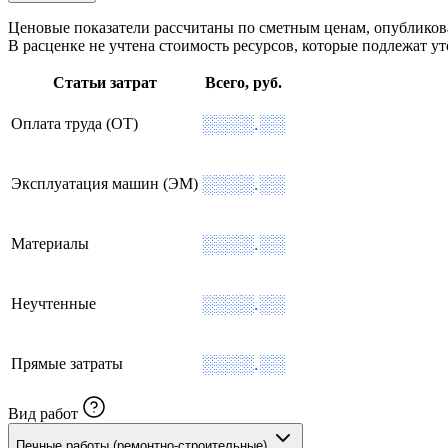
Ценовые показатели рассчитаны по сметным ценам, опублико
В расценке не учтена стоимость ресурсов, которые подлежат 
Статьи затрат
Всего, руб.
░░░░.░░
Оплата труда (ОТ)
░░░░.░░
Эксплуатация машин (ЭМ)
░░░░.░░
Материалы
░░░░.░░
Неучтенные
░░░░.░░
Прямые затраты
Вид работ
Печные работы (ремонтно-строительные)