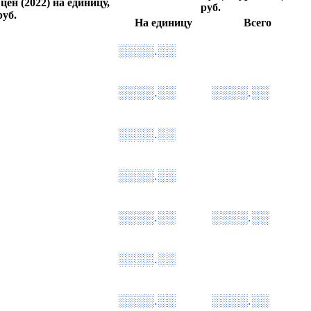
цен (2022) на единицу,
руб.
руб.
На единицу
Всего
░░░░.░░
░░░░.░░
░░░░.░░
░░░░.░░
░░░░.░░
░░░░.░░
░░░░.░░
░░░░.░░
░░░░.░░
░░░░.░░