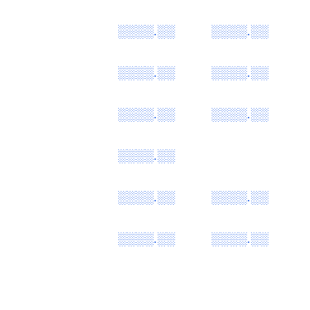
░░░░.░░
░░░░.░░
░░░░.░░
░░░░.░░
░░░░.░░
░░░░.░░
░░░░.░░
░░░░.░░
░░░░.░░
░░░░.░░
░░░░.░░