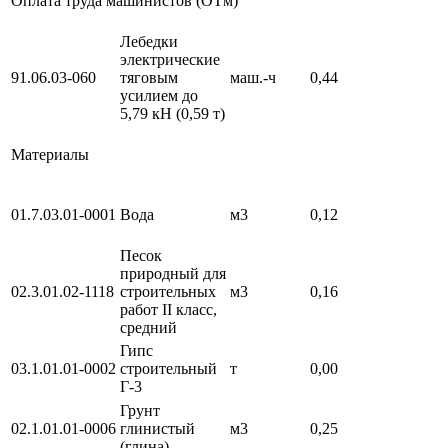
Оплата труда машинистов (ОТм)
Лебедки
электрические
91.06.03-060
тяговым
маш.-ч
0,44
усилием до
5,79 кН (0,59 т)
Материалы
01.7.03.01-0001
Вода
м3
0,12
Песок
природный для
02.3.01.02-1118
строительных
м3
0,16
работ II класс,
средний
Гипс
03.1.01.01-0002
строительный
т
0,00
Г-3
Грунт
02.1.01.01-0006
глинистый
м3
0,25
(глина)