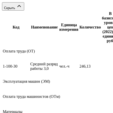
Скрыть
В
базис
уров
Единица
Код
Наименование
Количество
це
измерения
(2022)
едини
руб
Оплата труда (ОТ)
Средний разряд
1-100-30
чел.-ч
246,13
работы 3,0
Эксплуатация машин (ЭМ)
Оплата труда машинистов (ОТм)
Материалы