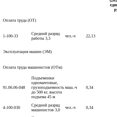
(202
еди
р
Оплата труда (ОТ)
Средний разряд
1-100-33
чел.-ч
22,13
работы 3,3
Эксплуатация машин (ЭМ)
Оплата труда машинистов (ОТм)
Подъемники
одномачтовые,
91.06.06-048
грузоподъемность
маш.-ч
0,34
до 500 кг, высота
подъема 45 м
Средний разряд
4-100-030
чел.-ч
0,34
машинистов 3,0