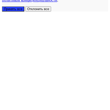
политикой конфиденциальности
.
Принять все
Отклонить все