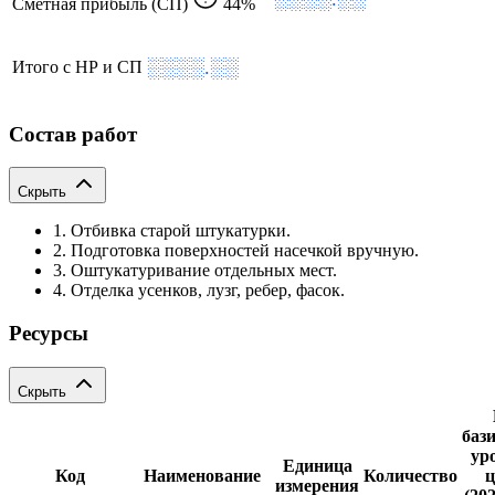
Сметная прибыль (СП)
44%
░░░░.░░
Итого с НР и СП
Состав работ
Скрыть
1. Отбивка старой штукатурки.
2. Подготовка поверхностей насечкой вручную.
3. Оштукатуривание отдельных мест.
4. Отделка усенков, лузг, ребер, фасок.
Ресурсы
Скрыть
баз
ур
Единица
Код
Наименование
Количество
ц
измерения