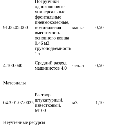
Погрузчики
одноковшовые
универсальные
фронтальные
пневмоколесные,
91.06.05-060
номинальная
маш.-ч
0,50
вместимость
основного ковша
0,46 м3,
грузоподъемность
1 т
Средний разряд
4-100-040
чел.-ч
0,50
машинистов 4,0
Материалы
Раствор
штукатурный,
04.3.01.07-0025
м3
1,10
известковый,
М100
Неучтенные ресурсы