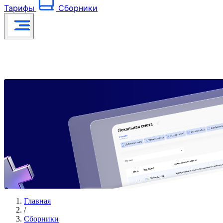
Тарифы
Сборники
Главная
/
Сборники