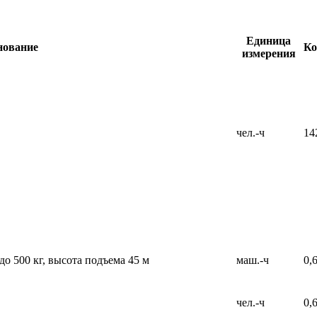
Единица
нование
Ко
измерения
чел.-ч
14
о 500 кг, высота подъема 45 м
маш.-ч
0,
чел.-ч
0,