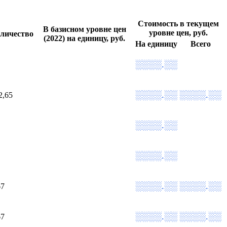
Стоимость в текущем
В базисном уровне цен
уровне цен, руб.
личество
(2022) на единицу, руб.
На единицу
Всего
░░░░.░░
░░░░.░░
░░░░.░░
2,65
░░░░.░░
░░░░.░░
░░░░.░░
░░░░.░░
67
░░░░.░░
░░░░.░░
67