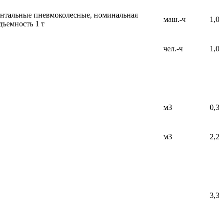
нтальные пневмоколесные, номинальная
маш.-ч
1,
дъемность 1 т
чел.-ч
1,
м3
0,
м3
2,
3,