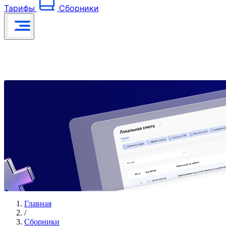
Тарифы
Сборники
Главная
/
Сборники