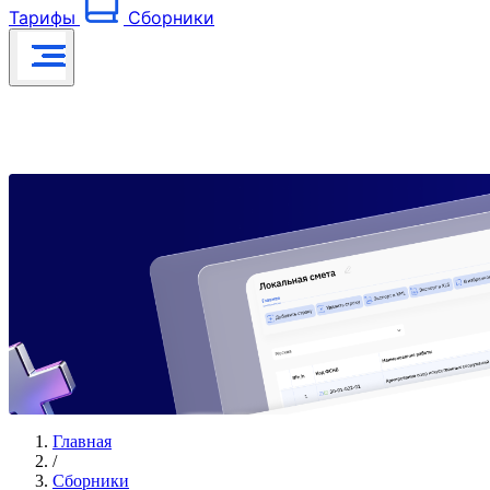
Тарифы
Сборники
Главная
/
Сборники