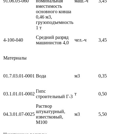
91.06.05-060
номинальная
маш.-ч
3,45
вместимость
основного ковша
0,46 м3,
грузоподъемность
1 т
Средний разряд
4-100-040
чел.-ч
3,45
машинистов 4,0
Материалы
01.7.03.01-0001
Вода
м3
0,35
Гипс
03.1.01.01-0002
т
0,50
строительный Г-3
Раствор
штукатурный,
04.3.01.07-0025
м3
5,50
известковый,
М100