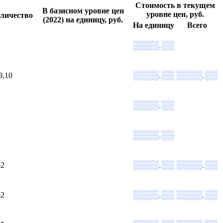
Стоимость в текущем
В базисном уровне цен
уровне цен, руб.
личество
(2022) на единицу, руб.
На единицу
Всего
░░░░.░░
░░░░.░░
░░░░.░░
9,10
░░░░.░░
░░░░.░░
░░░░.░░
░░░░.░░
62
░░░░.░░
░░░░.░░
62