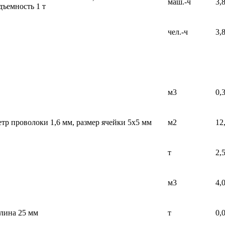
маш.-ч
3,
дъемность 1 т
чел.-ч
3,
м3
0,
етр проволоки 1,6 мм, размер ячейки 5х5 мм
м2
12
т
2,
м3
4,
длина 25 мм
т
0,