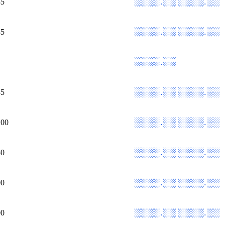
░░░░.░░
░░░░.░░
85
░░░░.░░
░░░░.░░
85
░░░░.░░
░░░░.░░
░░░░.░░
35
░░░░.░░
░░░░.░░
,00
░░░░.░░
░░░░.░░
50
░░░░.░░
░░░░.░░
00
░░░░.░░
░░░░.░░
00