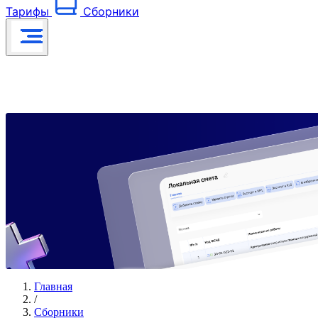
Тарифы
Сборники
Главная
/
Сборники