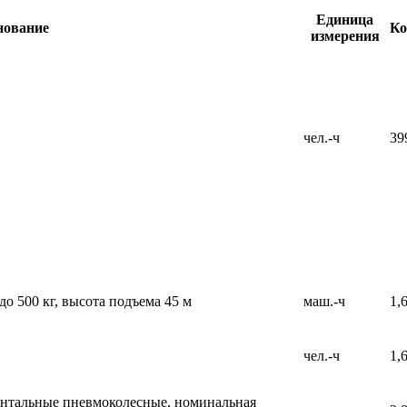
Единица
нование
Ко
измерения
чел.-ч
39
о 500 кг, высота подъема 45 м
маш.-ч
1,
чел.-ч
1,
нтальные пневмоколесные, номинальная