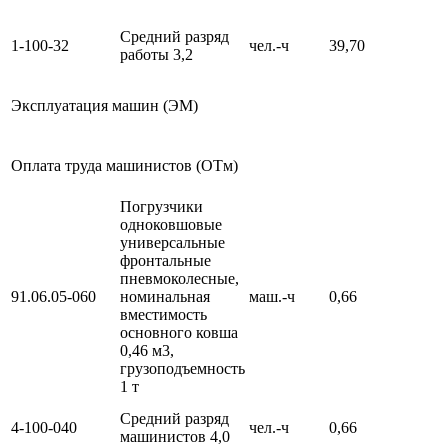
Средний разряд
1-100-32
чел.-ч
39,70
работы 3,2
Эксплуатация машин (ЭМ)
Оплата труда машинистов (ОТм)
Погрузчики
одноковшовые
универсальные
фронтальные
пневмоколесные,
91.06.05-060
номинальная
маш.-ч
0,66
вместимость
основного ковша
0,46 м3,
грузоподъемность
1 т
Средний разряд
4-100-040
чел.-ч
0,66
машинистов 4,0