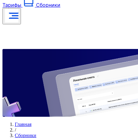
Тарифы
Сборники
Главная
/
Сборники