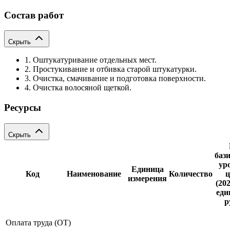
Состав работ
Скрыть
1. Оштукатуривание отдельных мест.
2. Простукивание и отбивка старой штукатурки.
3. Очистка, смачивание и подготовка поверхности.
4. Очистка волосяной щеткой.
Ресурсы
Скрыть
баз
ур
Единица
Код
Наименование
Количество
ц
измерения
(202
еди
р
Оплата труда (ОТ)