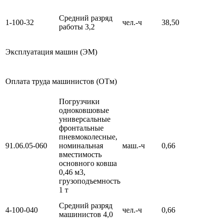
Средний разряд
1-100-32
чел.-ч
38,50
работы 3,2
Эксплуатация машин (ЭМ)
Оплата труда машинистов (ОТм)
Погрузчики
одноковшовые
универсальные
фронтальные
пневмоколесные,
91.06.05-060
номинальная
маш.-ч
0,66
вместимость
основного ковша
0,46 м3,
грузоподъемность
1 т
Средний разряд
4-100-040
чел.-ч
0,66
машинистов 4,0