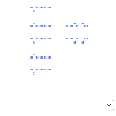
░░░░.░░
░░░░.░░
░░░░.░░
░░░░.░░
░░░░.░░
░░░░.░░
░░░░.░░