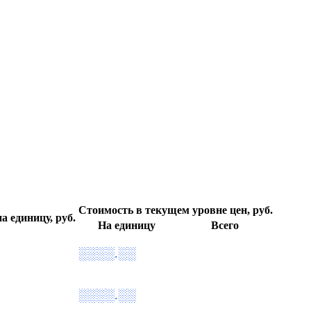
Стоимость в текущем уровне цен, руб.
а единицу, руб.
На единицу
Всего
░░░░.░░
░░░░.░░