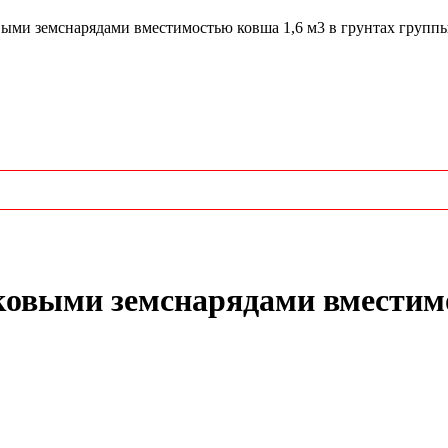
ми земснарядами вместимостью ковша 1,6 м3 в грунтах группы:
ковыми земснарядами вместимо