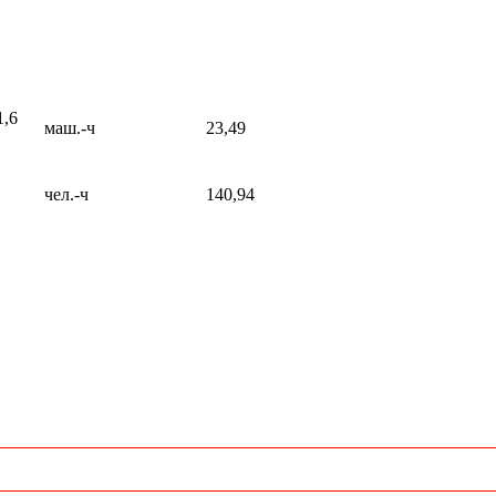
1,6
маш.-ч
23,49
чел.-ч
140,94