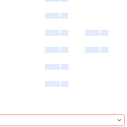
░░░░.░░
░░░░.░░
░░░░.░░
░░░░.░░
░░░░.░░
░░░░.░░
░░░░.░░