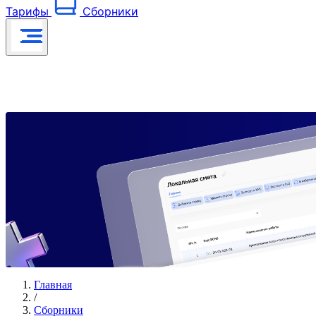
Тарифы
Сборники
Главная
/
Сборники