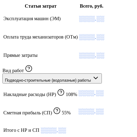
Статьи затрат
Всего, руб.
░░░░.░░
Эксплуатация машин (ЭМ)
░░░░.░░
Оплата труда механизаторов (ОТм)
░░░░.░░
Прямые затраты
Вид работ
Подводно-строительные (водолазные) работы
░░░░.░░
Накладные расходы (НР)
108%
░░░░.░░
Сметная прибыль (СП)
55%
░░░░.░░
Итого с НР и СП