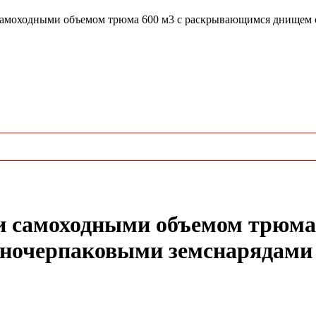
амоходными объемом трюма 600 м3 с раскрывающимся днищем с
и самоходными объемом трюма
дночерпаковыми земснарядами