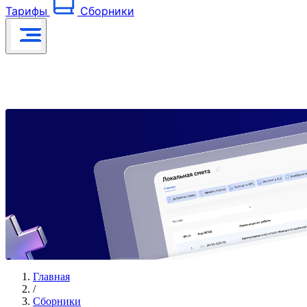
Тарифы
Сборники
Главная
/
Сборники