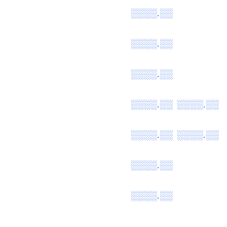
░░░░.░░
░░░░.░░
░░░░.░░
░░░░.░░
░░░░.░░
░░░░.░░
░░░░.░░
░░░░.░░
░░░░.░░