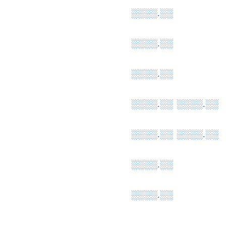
░░░░.░░
░░░░.░░
░░░░.░░
░░░░.░░
░░░░.░░
░░░░.░░
░░░░.░░
░░░░.░░
░░░░.░░