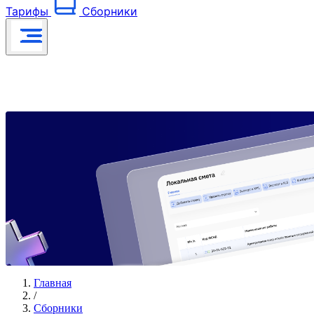
Тарифы
Сборники
Главная
/
Сборники