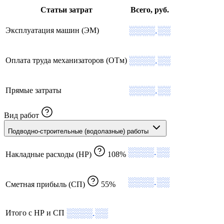
Статьи затрат
Всего, руб.
░░░░.░░
Эксплуатация машин (ЭМ)
░░░░.░░
Оплата труда механизаторов (ОТм)
░░░░.░░
Прямые затраты
Вид работ
Подводно-строительные (водолазные) работы
░░░░.░░
Накладные расходы (НР)
108%
░░░░.░░
Сметная прибыль (СП)
55%
░░░░.░░
Итого с НР и СП