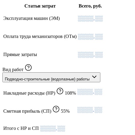
Статьи затрат
Всего, руб.
░░░░.░░
Эксплуатация машин (ЭМ)
░░░░.░░
Оплата труда механизаторов (ОТм)
░░░░.░░
Прямые затраты
Вид работ
Подводно-строительные (водолазные) работы
░░░░.░░
Накладные расходы (НР)
108%
░░░░.░░
Сметная прибыль (СП)
55%
░░░░.░░
Итого с НР и СП