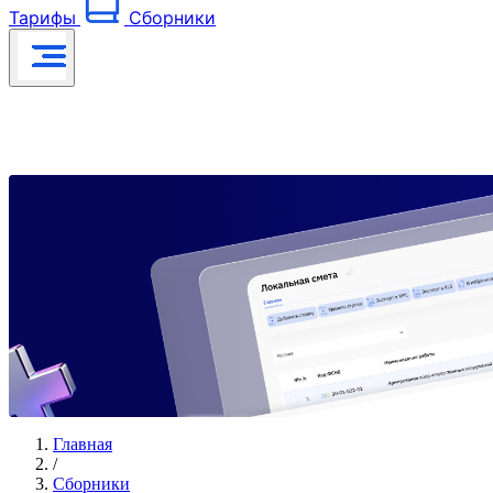
Тарифы
Сборники
Главная
/
Сборники