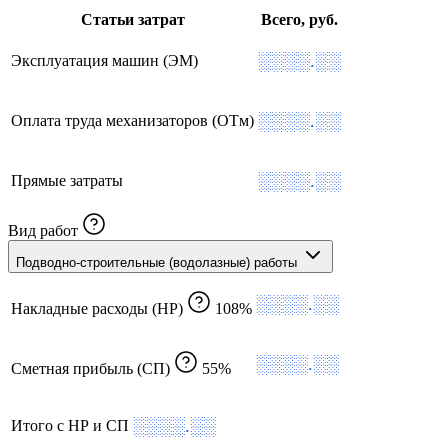
Статьи затрат
Всего, руб.
░░░░.░░
Эксплуатация машин (ЭМ)
░░░░.░░
Оплата труда механизаторов (ОТм)
░░░░.░░
Прямые затраты
Вид работ
Подводно-строительные (водолазные) работы
░░░░.░░
Накладные расходы (НР)
108%
░░░░.░░
Сметная прибыль (СП)
55%
░░░░.░░
Итого с НР и СП