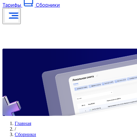
Тарифы
Сборники
Главная
/
Сборники