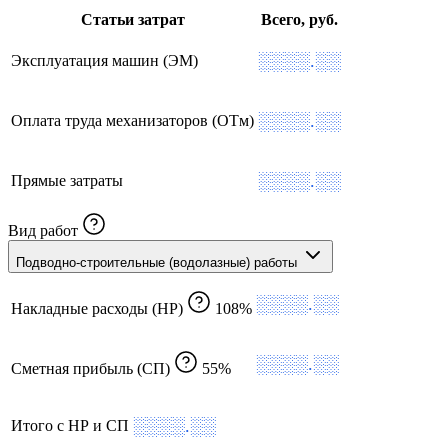
Статьи затрат
Всего, руб.
░░░░.░░
Эксплуатация машин (ЭМ)
░░░░.░░
Оплата труда механизаторов (ОТм)
░░░░.░░
Прямые затраты
Вид работ
Подводно-строительные (водолазные) работы
░░░░.░░
Накладные расходы (НР)
108%
░░░░.░░
Сметная прибыль (СП)
55%
░░░░.░░
Итого с НР и СП