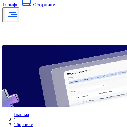
Тарифы
Сборники
Главная
/
Сборники