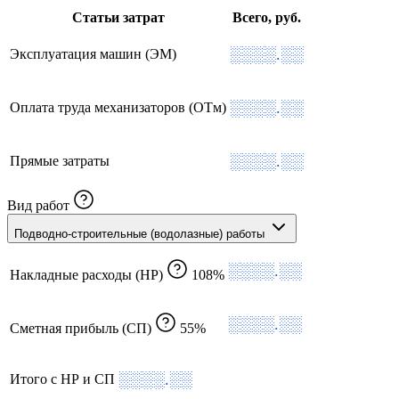
Статьи затрат
Всего, руб.
░░░░.░░
Эксплуатация машин (ЭМ)
░░░░.░░
Оплата труда механизаторов (ОТм)
░░░░.░░
Прямые затраты
Вид работ
Подводно-строительные (водолазные) работы
░░░░.░░
Накладные расходы (НР)
108%
░░░░.░░
Сметная прибыль (СП)
55%
░░░░.░░
Итого с НР и СП