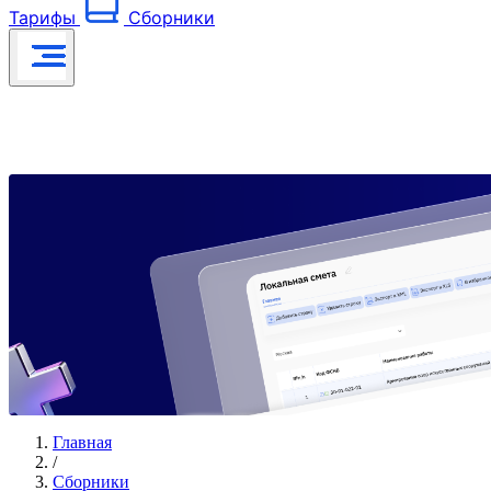
Тарифы
Сборники
Главная
/
Сборники