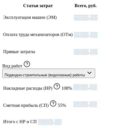
Статьи затрат
Всего, руб.
░░░░.░░
Эксплуатация машин (ЭМ)
░░░░.░░
Оплата труда механизаторов (ОТм)
░░░░.░░
Прямые затраты
Вид работ
Подводно-строительные (водолазные) работы
░░░░.░░
Накладные расходы (НР)
108%
░░░░.░░
Сметная прибыль (СП)
55%
░░░░.░░
Итого с НР и СП