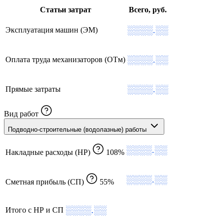
Статьи затрат
Всего, руб.
░░░░.░░
Эксплуатация машин (ЭМ)
░░░░.░░
Оплата труда механизаторов (ОТм)
░░░░.░░
Прямые затраты
Вид работ
Подводно-строительные (водолазные) работы
░░░░.░░
Накладные расходы (НР)
108%
░░░░.░░
Сметная прибыль (СП)
55%
░░░░.░░
Итого с НР и СП