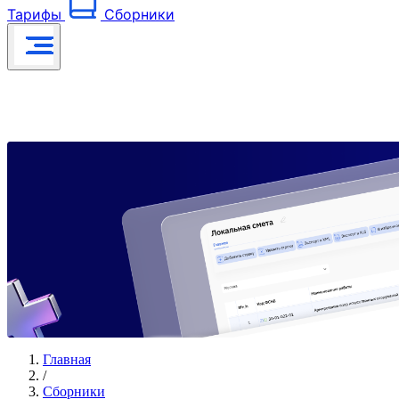
Тарифы
Сборники
Главная
/
Сборники