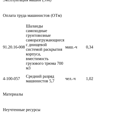
Оплата труда машинистов (ОТм)
Шаланды
самоходные
грунтовозные
саморазгружающиеся
с днищевой
91.20.16-008
маш.-ч
0,34
системой раскрытия
корпуса,
вместимость
грузового трюма 700
м3
Средний разряд
4-100-057
чел.-ч
1,02
машинистов 5,7
Материалы
Неучтенные ресурсы