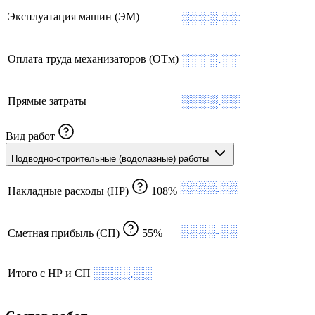
░░░░.░░
Эксплуатация машин (ЭМ)
░░░░.░░
Оплата труда механизаторов (ОТм)
░░░░.░░
Прямые затраты
Вид работ
Подводно-строительные (водолазные) работы
░░░░.░░
Накладные расходы (НР)
108%
░░░░.░░
Сметная прибыль (СП)
55%
░░░░.░░
Итого с НР и СП