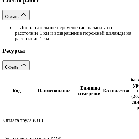
Состав работ
Скрыть
1. Дополнительное перемещение шаланды на
расстояние 1 км и возвращение порожней шаланды на
расстояние 1 км.
Ресурсы
Скрыть
баз
ур
Единица
Код
Наименование
Количество
измерения
(20
еди
р
Оплата труда (ОТ)
Эксплуатация машин (ЭМ)